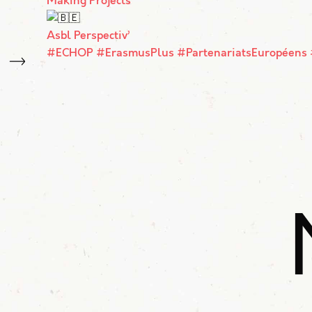
Making Projects
Asbl Perspectiv’
#ECHOP
#ErasmusPlus
#PartenariatsEuropéens