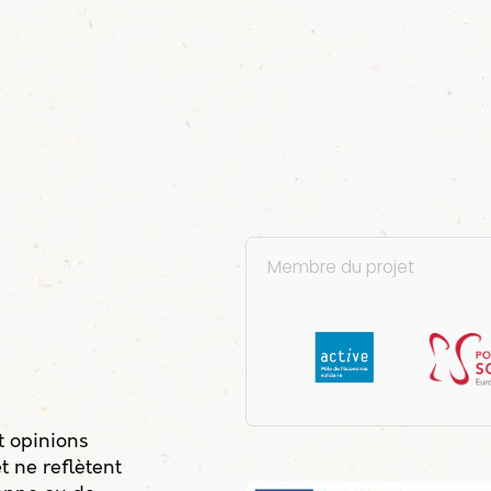
Membre du projet
t opinions
t ne reflètent