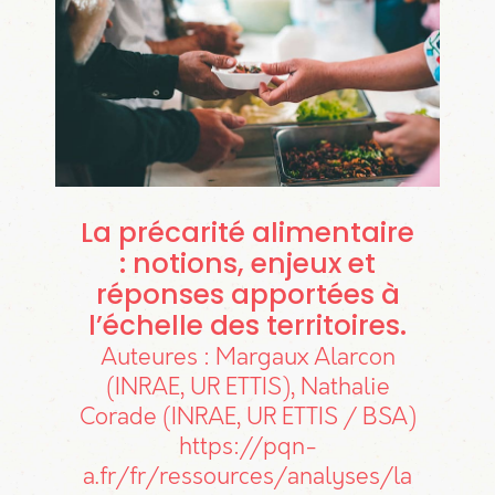
La précarité alimentaire
: notions, enjeux et
réponses apportées à
l’échelle des territoires
Auteures : Margaux Alarcon
(INRAE, UR ETTIS), Nathalie
Corade (INRAE, UR ETTIS / BSA)
https://pqn-
a.fr/fr/ressources/analyses/la