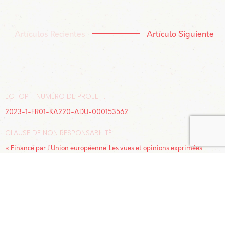
Artículos Recientes
Artículo Siguiente
ECHOP - NUMÉRO DE PROJET :
2023-1-FR01-KA220-ADU-000153562
CLAUSE DE NON RESPONSABILITÉ :
« Financé par l’Union européenne. Les vues et opinions exprimées
n’engagent que leur(s) auteur(s) et ne reflètent pas nécessairement
celles de l’Union européenne ou de l’Agence française Erasmus +. Ni
l’Union européenne ni l’Agence française Erasmus + ne peuvent en
être tenues pour responsables. »