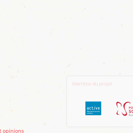
Membre du projet
t opinions