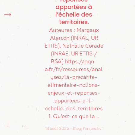
apportées à
l’échelle des
territoires
Auteures : Margaux
Alarcon (INRAE, UR
ETTIS), Nathalie Corade
(INRAE, UR ETTIS /
BSA) https://pqn-
a.fr/fr/ressources/anal
yses/la-precarite-
alimentaire-notions-
enjeux-et-reponses-
apportees-a-l-
echelle-des-territoires
1. Qu’est-ce que la ...
14 août 2025
Blog, Perspectiv'