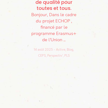
de qualité pour
toutes et tous
Bonjour, Dans le cadre
du projet ECHOP ,
financé par le
programme Erasmus+
de l’Union ...
14 août 2025
Active, Blog,
CEPS, Perspectiv', PLS