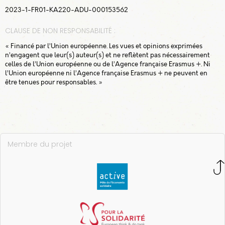
2023-1-FR01-KA220-ADU-000153562
2. Glanage
6
CLAUSE DE NON RESPONSABILITÉ :
« Financé par l’Union européenne. Les vues et opinions exprimées
3. La transformation
6
n’engagent que leur(s) auteur(s) et ne reflètent pas nécessairement
de denrées
celles de l’Union européenne ou de l’Agence française Erasmus +. Ni
l’Union européenne ni l’Agence française Erasmus + ne peuvent en
alimentaires
être tenues pour responsables. »
4. Achats
6
Membre du projet
5. Dons
6
Conclusion
1