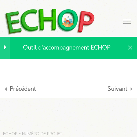
Introduction à l'outil
3
d’accompagnement
ECHOP
Outil d’accompagnement ECHOP
Contexte général
Types
d’approvisionnement
Auto-évaluation
Précédent
Suivant
1. L'Autoproduction au
6
service de l’aide
alimentaire
ECHOP - NUMÉRO DE PROJET :