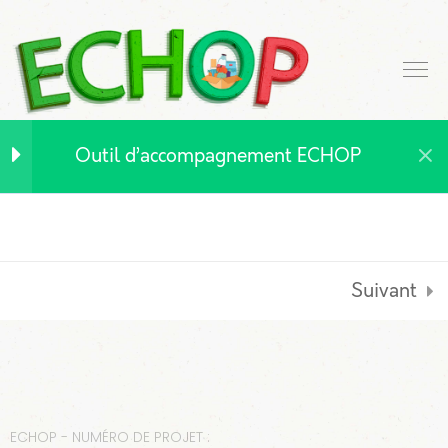
Introduction à l'outil
3
d’accompagnement
ECHOP
Outil d’accompagnement ECHOP
Contexte général
Types
d’approvisionnement
Suivant
Auto-évaluation
1. L'Autoproduction au
6
service de l’aide
ECHOP - NUMÉRO DE PROJET :