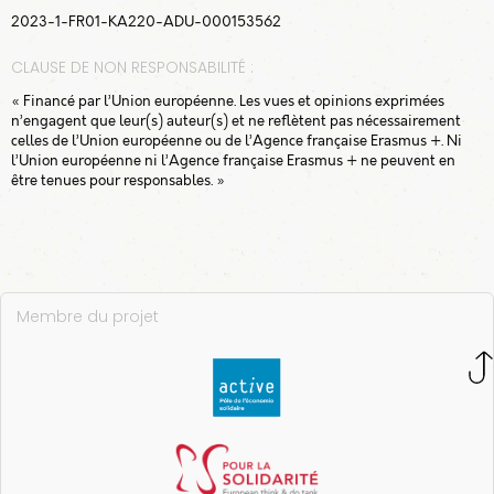
alimentaire
2023-1-FR01-KA220-ADU-000153562
CLAUSE DE NON RESPONSABILITÉ :
2. Glanage
6
« Financé par l’Union européenne. Les vues et opinions exprimées
n’engagent que leur(s) auteur(s) et ne reflètent pas nécessairement
celles de l’Union européenne ou de l’Agence française Erasmus +. Ni
l’Union européenne ni l’Agence française Erasmus + ne peuvent en
3. La transformation
6
être tenues pour responsables. »
de denrées
alimentaires
4. Achats
6
Membre du projet
5. Dons
6
Conclusion
1