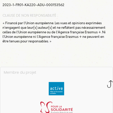
2.6 Auto-évaluation sur
2023-1-FR01-KA220-ADU-000153562
le glanage
CLAUSE DE NON RESPONSABILITÉ :
3. La transformation
« Financé par l’Union européenne. Les vues et opinions exprimées
6
n’engagent que leur(s) auteur(s) et ne reflètent pas nécessairement
de denrées
celles de l’Union européenne ou de l’Agence française Erasmus +. Ni
alimentaires
l’Union européenne ni l’Agence française Erasmus + ne peuvent en
être tenues pour responsables. »
4. Achats
6
Membre du projet
5. Dons
6
Conclusion
1