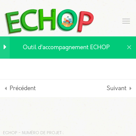
2.1 Introduction et
définition
2.2 Démarche pour
mettre en place le
glanage au service de
Outil d’accompagnement ECHOP
l’aide alimentaire
2.3 Bonne pratique
d’Espigoladors
2.4 Référentiel de
Précédent
Suivant
compétences pour le
glanage
2.5 Tableau de bord de
gestion des compétences
pour le glanage
ECHOP - NUMÉRO DE PROJET :