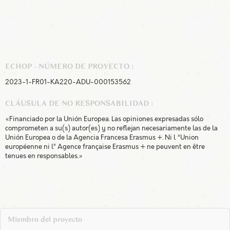
ECHOP - NÚMERO DE PROYECTO :
2023-1-FR01-KA220-ADU-000153562
CLÁUSULA DE NO RESPONSABILIDAD :
«Financiado por la Unión Europea. Las opiniones expresadas sólo
comprometen a su(s) autor(es) y no reflejan necesariamente las de la
Unión Europea o de la Agencia Francesa Erasmus +. Ni l “Union
européenne ni l” Agence française Erasmus + ne peuvent en être
tenues en responsables.»
Miembro del proyecto