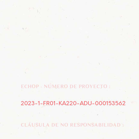
ECHOP - NÚMERO DE PROYECTO :
2023-1-FR01-KA220-ADU-000153562
CLÁUSULA DE NO RESPONSABILIDAD :