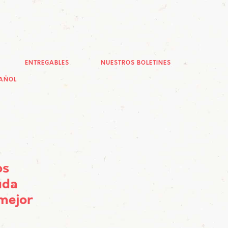
ENTREGABLES
NUESTROS BOLETINES
AÑOL
os
uda
 mejor