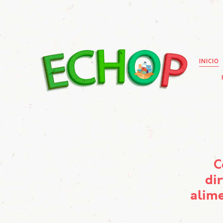
INICIO
C
di
alime