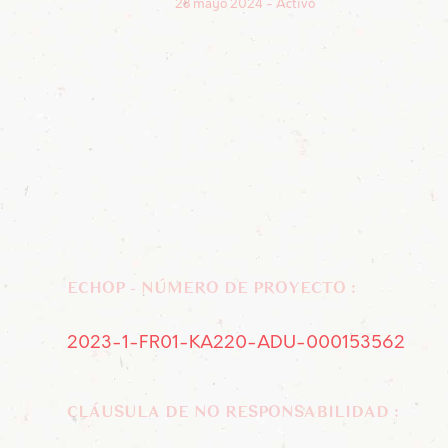
28 mayo 2024
Activo
ECHOP - NÚMERO DE PROYECTO :
2023-1-FR01-KA220-ADU-000153562
CLÁUSULA DE NO RESPONSABILIDAD :