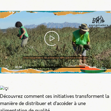
Lecteur
vidéo
00:00
01:36
Découvrez comment ces initiatives transforment la
manière de distribuer et d’accéder à une
alimentation de qualité.